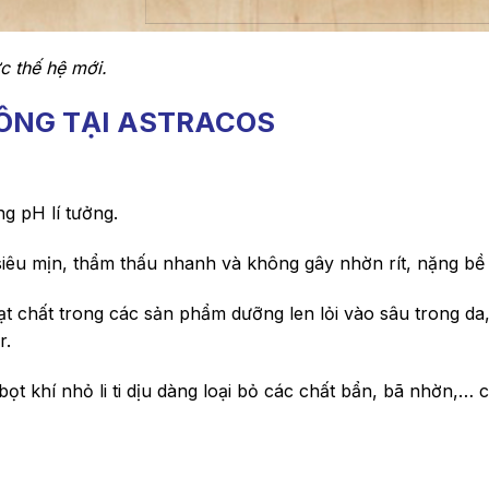
c thế hệ mới.
CÔNG TẠI ASTRACOS
g pH lí tưởng.
iêu mịn, thẩm thấu nhanh và không gây nhờn rít, nặng bề 
 chất trong các sản phẩm dưỡng len lỏi vào sâu trong da,
r.
ọt khí nhỏ li ti dịu dàng loại bỏ các chất bẩn, bã nhờn,… 