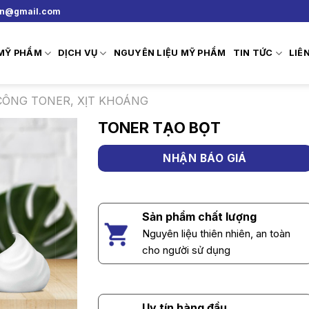
vn@gmail.com
 MỸ PHẨM
DỊCH VỤ
NGUYÊN LIỆU MỸ PHẨM
TIN TỨC
LIÊ
CÔNG TONER, XỊT KHOÁNG
TONER TẠO BỌT
NHẬN BÁO GIÁ
Sản phẩm chất lượng
Nguyên liệu thiên nhiên, an toàn
cho người sử dụng
Uy tín hàng đầu