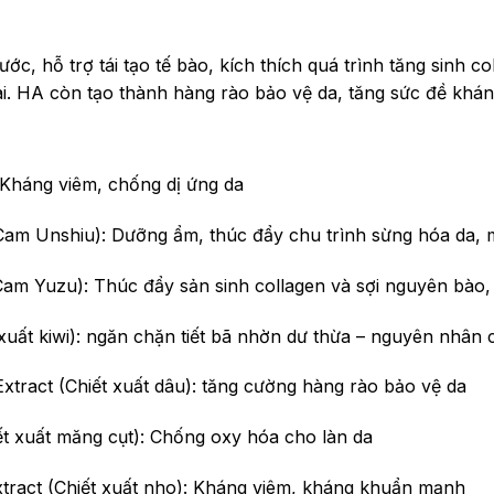
c, hỗ trợ tái tạo tế bào, kích thích quá trình tăng sinh c
ai. HA còn tạo thành hàng rào bảo vệ da, tăng sức đề khá
 Kháng viêm, chống dị ứng da
t Cam Unshiu): Dưỡng ẩm, thúc đẩy chu trình sừng hóa da
Cam Yuzu): Thúc đẩy sản sinh collagen và sợi nguyên bào, 
t xuất kiwi): ngăn chặn tiết bã nhờn dư thừa – nguyên nhân
 Extract (Chiết xuất dâu): tăng cường hàng rào bảo vệ da
ết xuất măng cụt): Chống oxy hóa cho làn da
Extract (Chiết xuất nho): Kháng viêm, kháng khuẩn mạnh