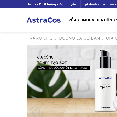
Skip
Uy tín - Chất lượng - Độc quyền
pkdastracos.com.
to
content
VỀ ASTRACOS
GIA CÔNG
TRANG CHỦ
/
DƯỠNG DA CƠ BẢN
/
GIA 