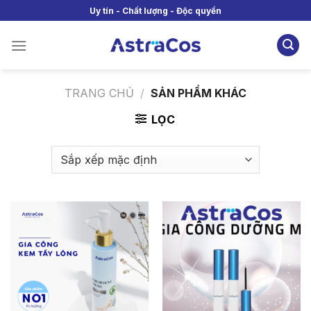
Skip
Uy tín - Chất lượng - Độc quyền
to
content
TRANG CHỦ
/
SẢN PHẨM KHÁC
LỌC