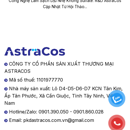
Công Nghệ Làm Sạch Dịu Nhẹ Không Sulfate: R&D AstraCos
Cập Nhật Từ Hội Thảo...
CÔNG TY CỔ PHẦN SẢN XUẤT THƯƠNG MẠI
ASTRACOS
Mã số thuế: 1101977770
Nhà máy sản xuất: Lô D4-D5-D6-D7 KCN Tân Kim,
Ấp Tân Phước, Xã Cần Giuộc, Tỉnh Tây Ninh, Việt
Nam
Hotline/Zalo: 0901.390.050 - 0901.860.028
Email: pkdastracos.com.vn@gmail.com