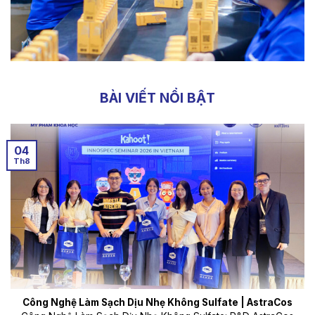
BÀI VIẾT NỔI BẬT
04
Th8
Công Nghệ Làm Sạch Dịu Nhẹ Không Sulfate | AstraCos