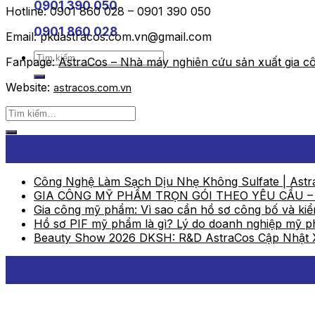
0901 390 050
Hotline: 0901 860 028 – 0901 390 050
0901 860 028
Email: pkdastracos.com.vn@gmail.com
Tìm
Fanpage:
AstraCos – Nhà máy nghiên cứu sản xuất gia
kiếm:
Website:
astracos.com.vn
Công Nghệ Làm Sạch Dịu Nhẹ Không Sulfate | Astr
GIA CÔNG MỸ PHẨM TRỌN GÓI THEO YÊU CẦU –
Gia công mỹ phẩm: Vì sao cần hồ sơ công bố và ki
Hồ sơ PIF mỹ phẩm là gì? Lý do doanh nghiệp mỹ p
Beauty Show 2026 DKSH: R&D AstraCos Cập Nhật