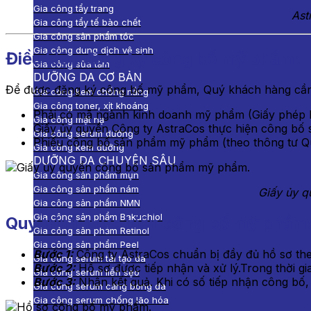
Gia công tẩy trang
Ast
Gia công tẩy tế bào chết
Gia công sản phẩm tóc
Gia công dung dịch vệ sinh
Điều kiện đăng ký công bố mỹ phẩm:
Gia công sữa tắm
DƯỠNG DA CƠ BẢN
Để được đăng ký công bố mỹ phẩm, Quý khách hàng cần 
Gia công kem chống nắng
Gia công toner, xịt khoáng
Phải có mã ngành kinh doanh mỹ phẩm (Giấy phép k
Gia công mặt nạ
Giấy ủy quyền Công ty AstraCos thực hiện công bố
Gia công serum dưỡng
Phiếu công bố sản phẩm mỹ phẩm (theo thông tư Q
Gia công kem dưỡng
DƯỠNG DA CHUYÊN SÂU
Gia công sản phẩm mụn
Gia công sản phẩm nám
Giấy ủy 
Gia công sản phẩm NMN
Gia công sản phẩm Bakuchiol
Quy trình thực hiện công bố mỹ phẩm
Gia công sản phẩm Retinol
Gia công sản phẩm Peel
Bước 1:
Công ty AstraCos chuẩn bị đầy đủ hồ sơ th
Gia công serum tái tạo da
Bước 2:
Hồ sơ được tiếp nhận và xử lý.Trong thời g
Gia công serum liền sẹo
Bước 3:
Nhận kết quả. Khi có số tiếp nhận công bố,
Gia công serum căng bóng da
Gia công serum chống lão hóa