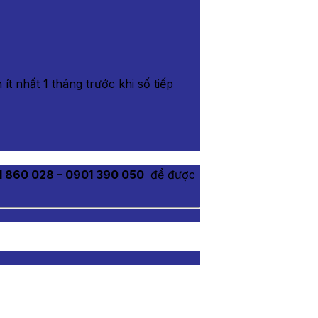
t nhất 1 tháng trước khi số tiếp
1 860 028 – 0901 390 050
để được