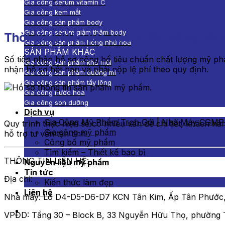
Gia công serum vitamin C
Gia công kem mắt
Gia công sản phẩm body
Gia công serum giảm thâm body
Thời gian hiệu lực của phiếu công bố
Gia công sản phẩm hồng nhũ hoa
SẢN PHẨM KHÁC
Số tiếp nhận hồ sơ công bố tiêu chuẩn chất lượng mỹ phẩm
Gia công sản phẩm khử mùi
nhận hồ sơ hết hạn và phải nộp lệ phí theo quy định.
Gia công sản phẩm dưỡng mi
Gia công sản phẩm tẩy lông
Gia công nước hoa
Gia công son dưỡng
Dịch vụ
Gia Công Mỹ Phẩm Trọn Gói | Nhà Máy CGMP
Quy trình thực hiện sẽ có nhiều vấn đề chi tiết, khách h
Gia công mỹ phẩm
hỗ trợ tư vấn tận tình.
Công bố mỹ phẩm
Tìm kiếm – Thiết kế bao bì
THÔNG TIN LIÊN HỆ:
Nguyên liệu mỹ phẩm
Tin tức
Địa chỉ:
Kiến thức làm đẹp
Liên hệ
Nhà máy: Lô D4-D5-D6-D7 KCN Tân Kim, Ấp Tân Phước, 
VPĐD: Tầng 30 – Block B, 33 Nguyễn Hữu Thọ, phường 