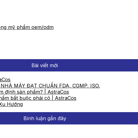
 công mỹ phẩm oem/odm
Bài viết mới
aCos
 NHÀ MÁY ĐẠT CHUẨN FDA, CGMP, ISO.
ểm định sản phẩm? | AstraCos
hẩm bắt buộc phải có | AstraCos
 Xu Hướng
Bình luận gần đây