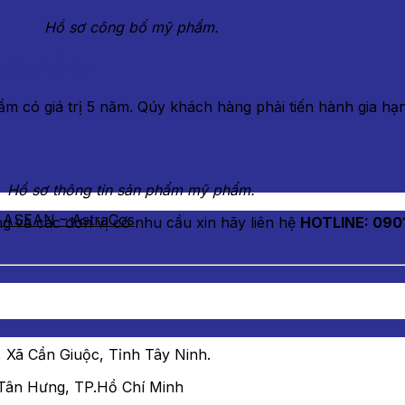
Hồ sơ công bố mỹ phẩm.
 mỹ phẩm:
 có giá trị 5 năm. Qúy khách hàng phải tiến hành gia hạn í
Hồ sơ thông tin sản phẩm mỹ phẩm.
 ASEAN – AstraCos
àng và các đơn vị có nhu cầu xin hãy liên hệ
HOTLINE: 090
Xã Cần Giuộc, Tỉnh Tây Ninh.
Tân Hưng, TP.Hồ Chí Minh