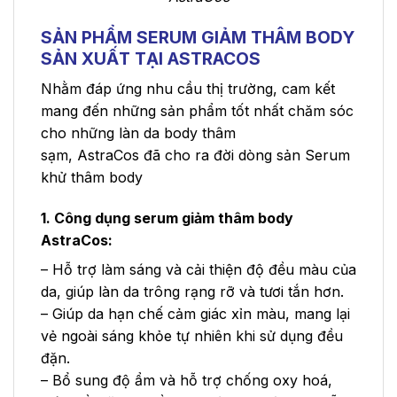
SẢN PHẨM SERUM GIẢM THÂM BODY
SẢN XUẤT TẠI ASTRACOS
Nhằm đáp ứng nhu cầu thị trường, cam kết
mang đến những sản phẩm tốt nhất chăm sóc
cho những làn da body thâm
sạm,
AstraCos
đã cho ra đời dòng sản Serum
khử thâm body
1. Công dụng serum giảm thâm body
AstraCos:
– Hỗ trợ làm sáng và cải thiện độ đều màu của
da, giúp làn da trông rạng rỡ và tươi tắn hơn.
– Giúp da hạn chế cảm giác xỉn màu, mang lại
vẻ ngoài sáng khỏe tự nhiên khi sử dụng đều
đặn.
– Bổ sung độ ẩm và hỗ trợ chống oxy hoá,