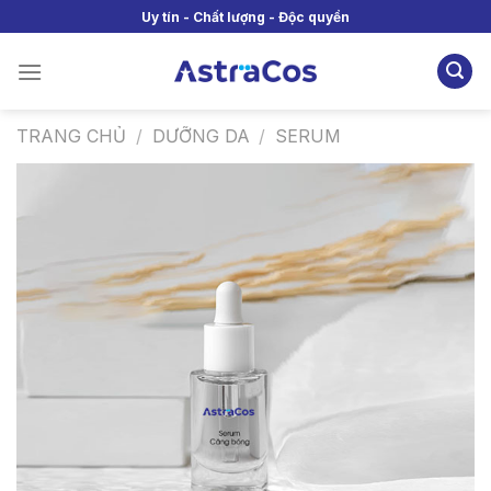
Skip
Uy tín - Chất lượng - Độc quyền
to
content
TRANG CHỦ
/
DƯỠNG DA
/
SERUM