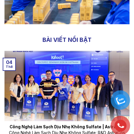
BÀI VIẾT NỔI BẬT
04
Th8
Công Nghệ Làm Sạch Dịu Nhẹ Không Sulfate | AstraCos
Công Nghệ Làm Sạch Dịu Nhẹ Không Sulfate: R&D AstraCos