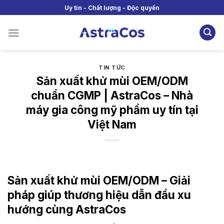
Skip
Uy tín - Chất lượng - Độc quyền
to
content
TIN TỨC
Sản xuất khử mùi OEM/ODM
chuẩn CGMP | AstraCos – Nhà
máy gia công mỹ phẩm uy tín tại
Việt Nam
Sản xuất khử mùi OEM/ODM – Giải
pháp giúp thương hiệu dẫn đầu xu
hướng cùng AstraCos