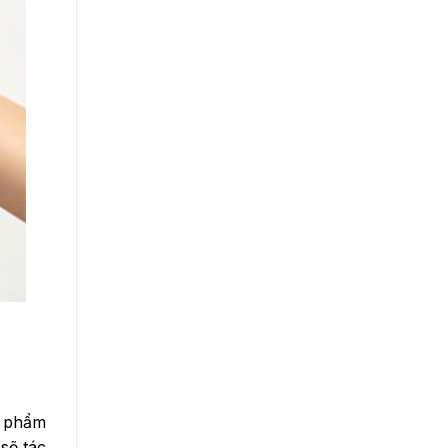
ỹ phẩm
sẽ tác