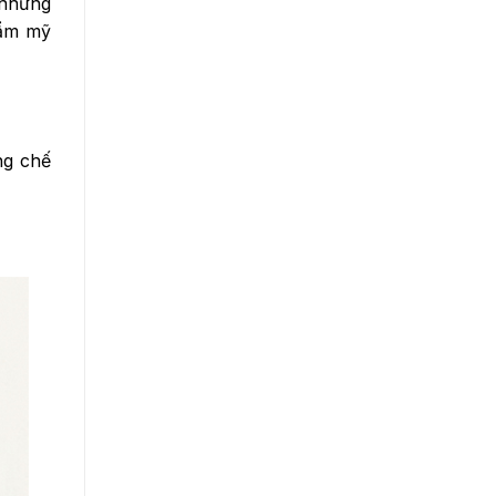
, nhưng
hẩm mỹ
ng chế