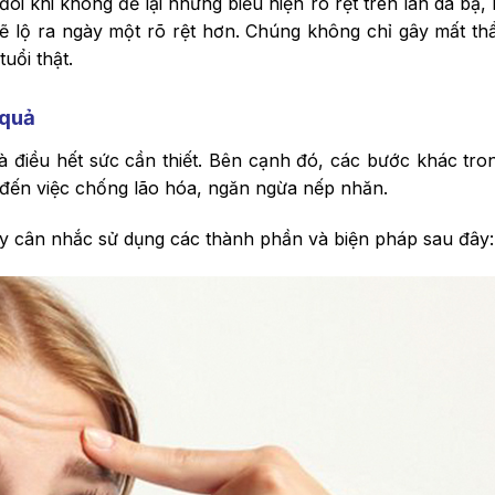
đôi khi không để lại những biểu hiện rõ rệt trên làn da bạ
ẽ lộ ra ngày một rõ rệt hơn. Chúng không chỉ gây mất t
uổi thật.
 quả
à điều hết sức cần thiết. Bên cạnh đó, các bước khác tro
ến việc chống lão hóa, ngăn ngừa nếp nhăn.
 hãy cân nhắc sử dụng các thành phần và biện pháp sau đây: