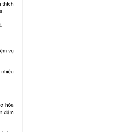
 thích
a.
.
iệm vụ
 nhiều
ão hóa
án đậm