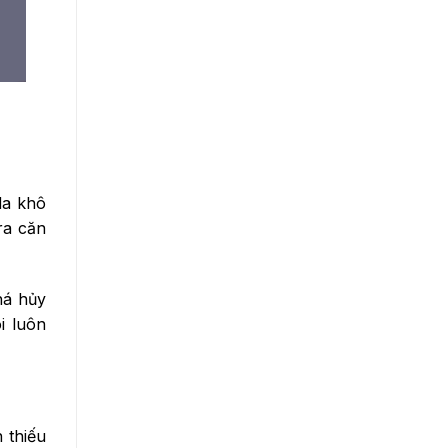
da khô
ra căn
há hủy
i luôn
 thiếu