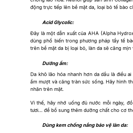
động trực tiếp lên bề mặt da, loại bỏ tế bào c
Acid Glycolic:
Đây là một dẫn xuất của AHA (Alpha Hydroxy
dùng phổ biến trong phương pháp tẩy tế bào
trên bề mặt da bị loại bỏ, làn da sẽ căng mịn
Dưỡng ẩm:
Da khô lão hóa nhanh hơn da dầu là điều ai 
ẩm mượt và căng tràn sức sống. Hãy hình th
nhăn trên mặt.
Vì thế, hãy nhớ uống đủ nước mỗi ngày, đồn
tươi… để bổ sung thêm dưỡng chất cho cơ thể
Dùng kem chống nắng bảo vệ làn da: