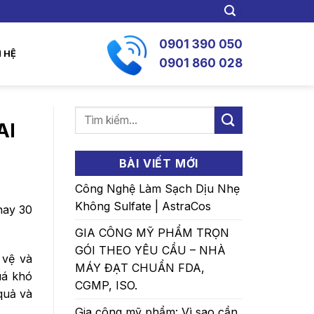
0901 390 050
N HỆ
0901 860 028
AI
BÀI VIẾT MỚI
Công Nghệ Làm Sạch Dịu Nhẹ
Không Sulfate | AstraCos
hay 30
GIA CÔNG MỸ PHẨM TRỌN
GÓI THEO YÊU CẦU – NHÀ
 vệ và
MÁY ĐẠT CHUẨN FDA,
uá khó
CGMP, ISO.
quả và
Gia công mỹ phẩm: Vì sao cần