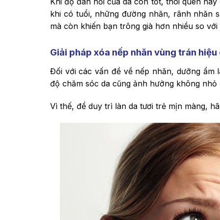
Khi độ đàn hồi của da còn tốt, thói quen này 
khi có tuổi, những đường nhăn, rãnh nhăn s
mà còn khiến bạn trông già hơn nhiều so với t
Giải pháp xóa nếp nhăn vùng trán hiệu
Đối với các vấn đề về nếp nhăn, dưỡng ẩm l
độ chăm sóc da cũng ảnh hưởng không nhỏ đ
Vì thế, để duy trì làn da tươi trẻ mịn màng,