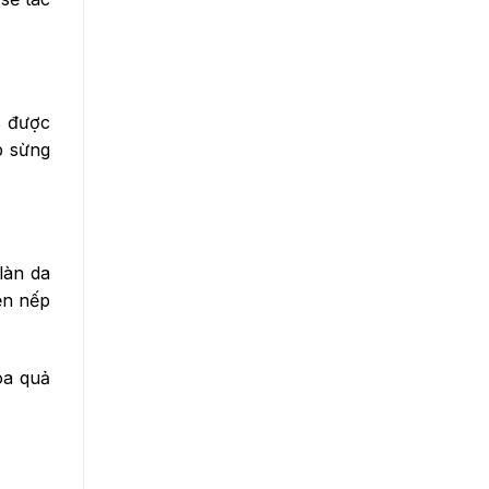
c được
p sừng
làn da
ện nếp
oa quả