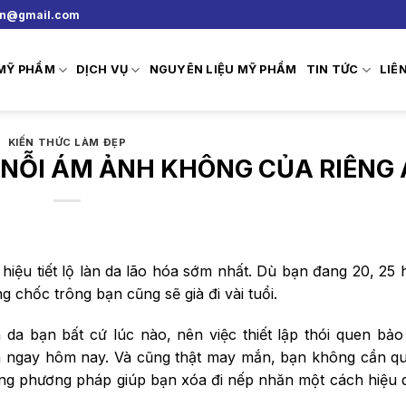
vn@gmail.com
 MỸ PHẨM
DỊCH VỤ
NGUYÊN LIỆU MỸ PHẨM
TIN TỨC
LIÊ
KIẾN THỨC LÀM ĐẸP
NỖI ÁM ẢNH KHÔNG CỦA RIÊNG 
iệu tiết lộ làn da lão hóa sớm nhất. Dù bạn đang 20, 25 
 chốc trông bạn cũng sẽ già đi vài tuổi.
 da bạn bất cứ lúc nào, nên việc thiết lập thói quen bảo
m ngay hôm nay. Và cũng thật may mắn, bạn không cần q
hững phương pháp giúp bạn xóa đi nếp nhăn một cách hiệu 