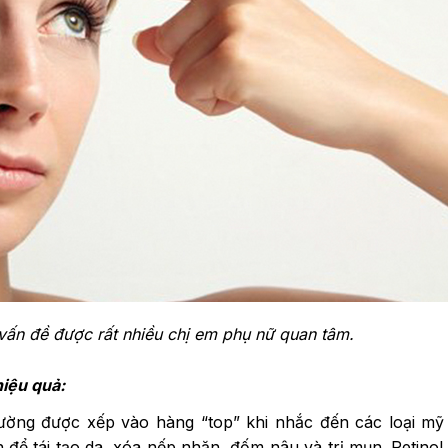
vấn đề được rất nhiều chị em phụ nữ quan tâm.
hiệu quả:
thường được xếp vào hàng “top” khi nhắc đến các loại m
n để tái tạo da, xóa nếp nhăn, đốm nâu và trị mụn. Retinol 