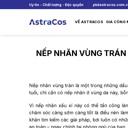
Skip
Uy tín - Chất lượng - Độc quyền
pkdastracos.com.
to
content
VỀ ASTRACOS
GIA CÔNG
NẾP NHĂN VÙNG TRÁN 
Nếp nhăn vùng trán là một trong những dấu h
tuổi, chỉ cần có nếp nhăn ở vùng da này, bỗng
Vì nếp nhăn xấu xí này có thể tấn công làn
chăm sóc càng sớm càng tốt là điều nên là
khăn tìm kiếm các giải pháp, bơi luôn có n
an toàn – ngay chính tại phòng ngủ của bạn.