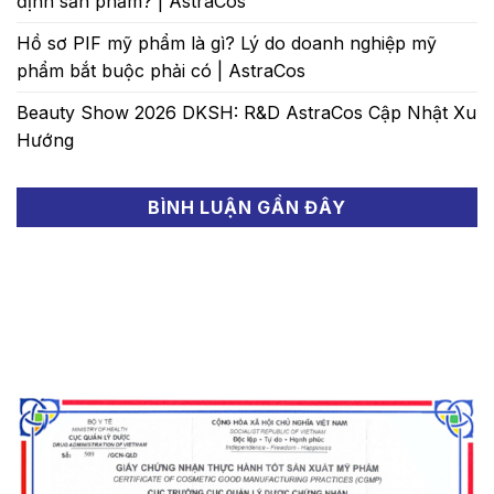
định sản phẩm? | AstraCos
Hồ sơ PIF mỹ phẩm là gì? Lý do doanh nghiệp mỹ
phẩm bắt buộc phải có | AstraCos
Beauty Show 2026 DKSH: R&D AstraCos Cập Nhật Xu
Hướng
BÌNH LUẬN GẦN ĐÂY