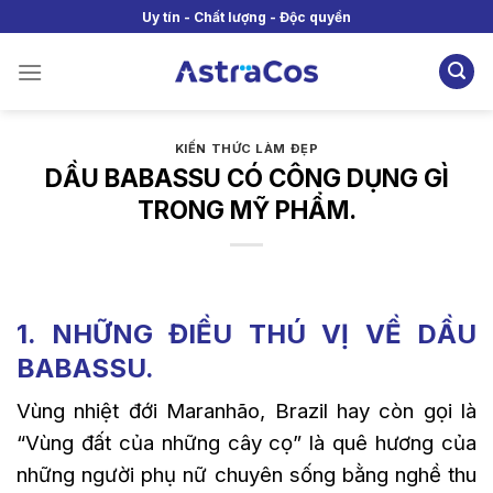
Skip
Uy tín - Chất lượng - Độc quyền
to
content
KIẾN THỨC LÀM ĐẸP
DẦU BABASSU CÓ CÔNG DỤNG GÌ
TRONG MỸ PHẨM.
1. NHỮNG ĐIỀU THÚ VỊ VỀ DẦU
BABASSU.
Vùng nhiệt đới Maranhão, Brazil hay còn gọi là
“Vùng đất của những cây cọ” là quê hương của
những người phụ nữ chuyên sống bằng nghề thu