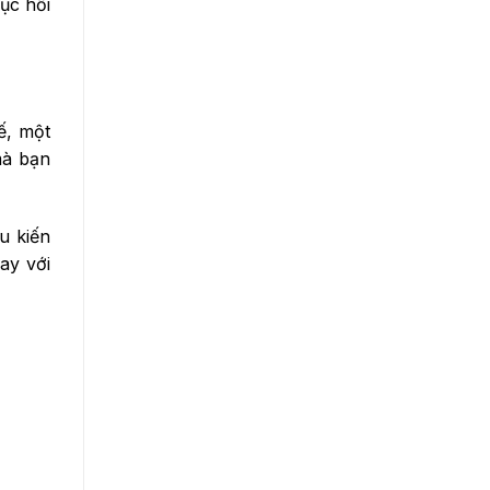
ục hồi
ế, một
mà bạn
u kiến
ay với