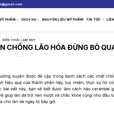
vn@gmail.com
 MỸ PHẨM
DỊCH VỤ
NGUYÊN LIỆU MỸ PHẨM
TIN TỨC
LIÊ
KIẾN THỨC LÀM ĐẸP
N CHỐNG LÃO HÓA ĐỪNG BỎ QU
hường xuyên được đề cập trong danh sách các chất chố
h hiệu quả của thành phần này, tuy nhiên, thực sự nó có
 bài viết này, bạn sẽ biết được làm cách nào ceramide g
và giúp làn da trở nên mượt và chắc khỏe cũng như đầu t
 cho làn da ngay từ bây giờ.