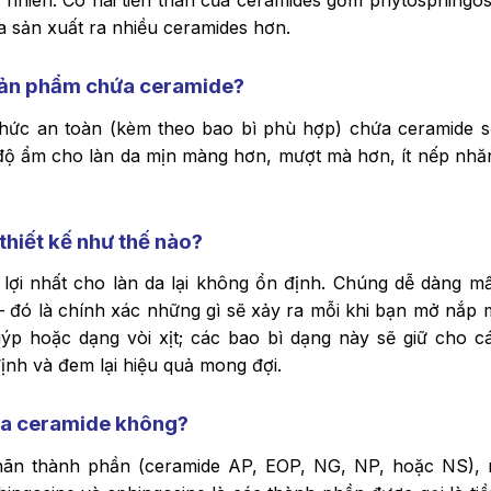
 nhiên. Có hai tiền thân của ceramides gồm phytosphingos
a sản xuất ra nhiều ceramides hơn.
c sản phẩm chứa ceramide?
ức an toàn (kèm theo bao bì phù hợp) chứa ceramide s
độ ẩm cho làn da mịn màng hơn, mượt mà hơn, ít nếp nhă
hiết kế như thế nào?
ợi nhất cho làn da lại không ổn định. Chúng dễ dàng mấ
– đó là chính xác những gì sẽ xảy ra mỗi khi bạn mở nắp 
p hoặc dạng vòi xịt; các bao bì dạng này sẽ giữ cho c
nh và đem lại hiệu quả mong đợi.
ứa ceramide không?
nhãn thành phần (ceramide AP, EOP, NG, NP, hoặc NS),