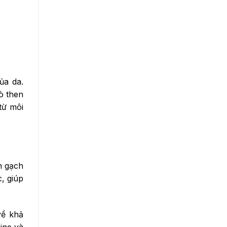
ủa da.
ò then
từ môi
n gạch
, giúp
về khả