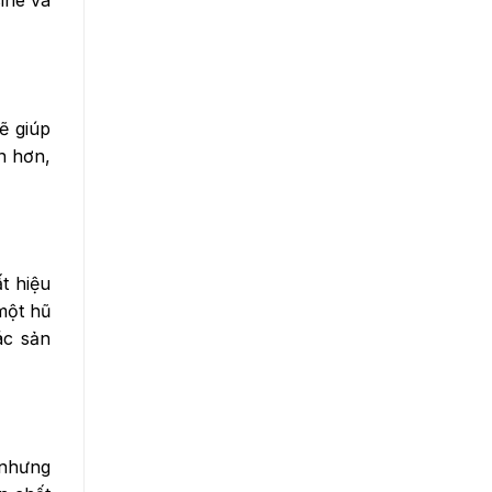
ine và
ẽ giúp
n hơn,
t hiệu
một hũ
ác sản
 nhưng