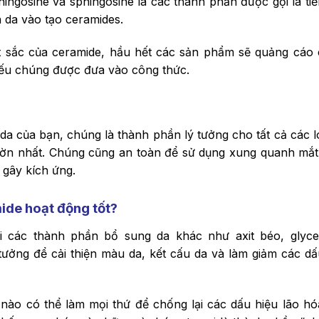
ingosine và sphingosine là các thành phần được gọi là tiề
 da vào tạo ceramides.
t sắc của ceramide, hầu hết các sản phẩm sẽ quảng cáo
ếu chúng được đưa vào công thức.
 da của bạn, chúng là thành phần lý tưởng cho tất cả các lo
ờn nhất. Chúng cũng an toàn để sử dụng xung quanh mắt
 gây kích ứng.
ide hoạt động tốt?
i các thành phần bổ sung da khác như axit béo, glyce
 tưởng để cải thiện màu da, kết cấu da và làm giảm các dấ
ào có thể làm mọi thứ để chống lại các dấu hiệu lão hó