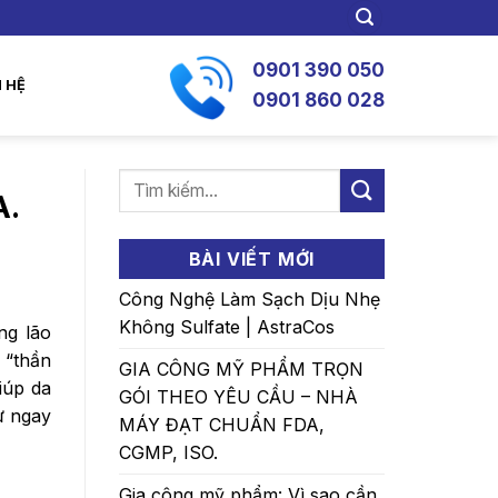
0901 390 050
N HỆ
0901 860 028
A.
BÀI VIẾT MỚI
Công Nghệ Làm Sạch Dịu Nhẹ
Không Sulfate | AstraCos
ng lão
 “thần
GIA CÔNG MỸ PHẨM TRỌN
iúp da
GÓI THEO YÊU CẦU – NHÀ
ư ngay
MÁY ĐẠT CHUẨN FDA,
CGMP, ISO.
Gia công mỹ phẩm: Vì sao cần