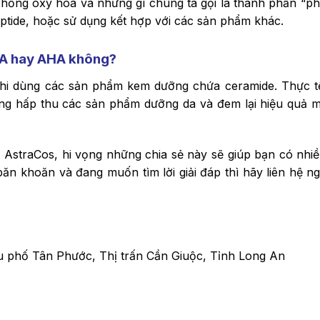
hống oxy hóa và những gì chúng ta gọi là thành phần “ph
 peptide, hoặc sử dụng kết hợp với các sản phẩm khác.
HA hay AHA không?
hi dùng các sản phẩm kem dưỡng chứa ceramide. Thực t
àng hấp thu các sản phẩm dưỡng da và đem lại hiệu quả 
 AstraCos, hi vọng những chia sẻ này sẽ giúp bạn có nhiề
ăn khoăn và đang muốn tìm lời giải đáp thì hãy liên hệ ng
 phố Tân Phước, Thị trấn Cần Giuộc, Tỉnh Long An