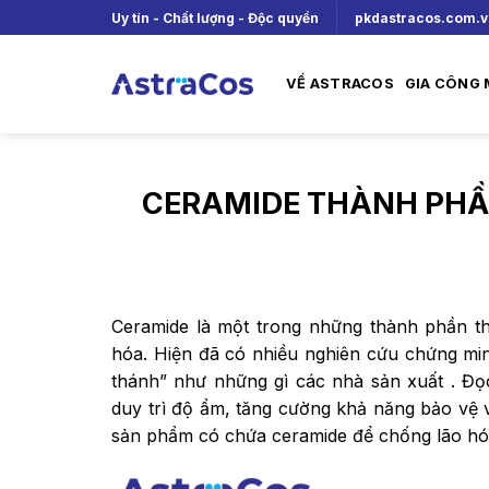
Skip
Uy tín - Chất lượng - Độc quyền
pkdastracos.com.
to
content
VỀ ASTRACOS
GIA CÔNG
CERAMIDE THÀNH PHẦ
Ceramide là một trong những thành phần t
hóa. Hiện đã có nhiều nghiên cứu chứng min
thánh” như những gì các nhà sản xuất . Đọc
duy trì độ ẩm, tăng cường khả năng bảo vệ 
sản phẩm có chứa ceramide để chống lão hóa