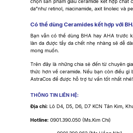
chọn sản phẩm giàu ceramide kết hợp chất c
da”như retinol, niacinamide, axit linoleic và
Có thể dùng Ceramides kết hợp với B
Bạn vẫn có thể dùng BHA hay AHA trước k
làn da được tẩy da chết nhẹ nhàng sẽ dễ d
mong muốn.
Trên đây là những chia sẻ đến từ chuyên gia
thức hơn về ceramide. Nếu bạn còn điều gì b
AstraCos để được hỗ trợ tư vấn tốt nhất nhé!
THÔNG TIN LIÊN HỆ:
Địa chỉ:
Lô D4, D5, D6, D7 KCN Tân Kim, Khu
Hotline:
0901.390.050 (Ms.Kim Chi)