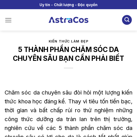
Skip
Uy tín - Chất lượng - Độc quyền
to
content
KIẾN THỨC LÀM ĐẸP
5 THÀNH PHẦN CHĂM SÓC DA
CHUYÊN SÂU BẠN CẦN PHẢI BIẾT
Chăm sóc da chuyên sâu đòi hỏi một lượng kiến
thức khoa học đáng kể. Thay vì tiêu tốn tiền bạc,
thời gian và bất chấp rủi ro thử nghiệm những
công thức dưỡng da tràn lan trên thị trường,
nghiên cứu về các 5 thành phần chăm sóc da
chuyên sâu có lợi cho da là cách tốt nhất giúp