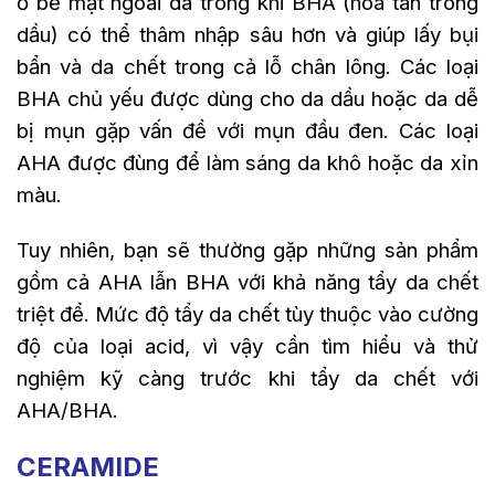
ở bề mặt ngoài da trong khi BHA (hòa tan trong
dầu) có thể thâm nhập sâu hơn và giúp lấy bụi
bẩn và da chết trong cả lỗ chân lông. Các loại
BHA chủ yếu được dùng cho da dầu hoặc da dễ
bị mụn gặp vấn đề với mụn đầu đen. Các loại
AHA được đùng để làm sáng da khô hoặc da xỉn
màu.
Tuy nhiên, bạn sẽ thường gặp những sản phẩm
gồm cả AHA lẫn BHA với khả năng tẩy da chết
triệt để. Mức độ tẩy da chết tùy thuộc vào cường
độ của loại acid, vì vậy cần tìm hiểu và thử
nghiệm kỹ càng trước khi tẩy da chết với
AHA/BHA.
CERAMIDE