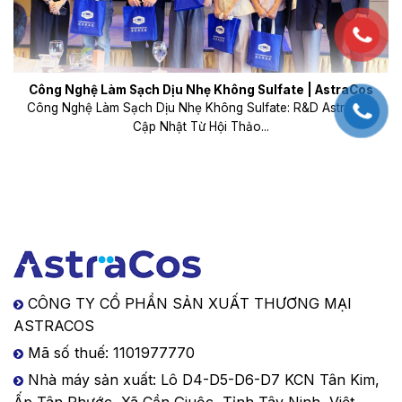
Công Nghệ Làm Sạch Dịu Nhẹ Không Sulfate | AstraCos
Công Nghệ Làm Sạch Dịu Nhẹ Không Sulfate: R&D AstraCos
Cập Nhật Từ Hội Thảo...
CÔNG TY CỔ PHẦN SẢN XUẤT THƯƠNG MẠI
ASTRACOS
Mã số thuế: 1101977770
Nhà máy sản xuất: Lô D4-D5-D6-D7 KCN Tân Kim,
Ấp Tân Phước, Xã Cần Giuộc, Tỉnh Tây Ninh, Việt