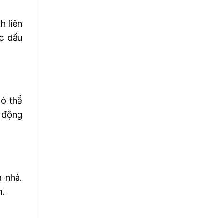
h liên
ác dấu
ó thể
t động
a nhà.
m.