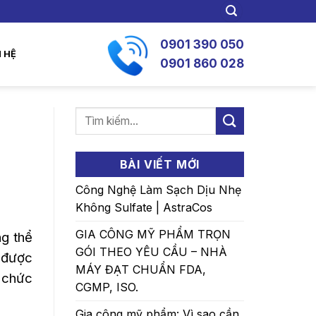
0901 390 050
N HỆ
0901 860 028
BÀI VIẾT MỚI
Công Nghệ Làm Sạch Dịu Nhẹ
Không Sulfate | AstraCos
GIA CÔNG MỸ PHẨM TRỌN
ng thể
GÓI THEO YÊU CẦU – NHÀ
u được
MÁY ĐẠT CHUẨN FDA,
 chức
CGMP, ISO.
Gia công mỹ phẩm: Vì sao cần