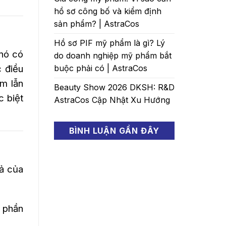
hồ sơ công bố và kiểm định
sản phẩm? | AstraCos
Hồ sơ PIF mỹ phẩm là gì? Lý
nó có
do doanh nghiệp mỹ phẩm bắt
 điều
buộc phải có | AstraCos
m lẫn
Beauty Show 2026 DKSH: R&D
c biệt
AstraCos Cập Nhật Xu Hướng
BÌNH LUẬN GẦN ĐÂY
uả của
p phần