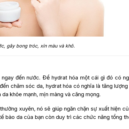
ớc, gây bong tróc, xỉn màu và khô.
ĩ ngay đến nước. Để hydrat hóa một cái gì đó có ng
đến chăm sóc da, hydrat hóa có nghĩa là tăng lượn
làn da khỏe mạnh, mịn màng và căng mọng.
thường xuyên, nó sẽ giúp ngăn chặn sự xuất hiện c
 tế bào da của bạn còn duy trì các chức năng tổng t