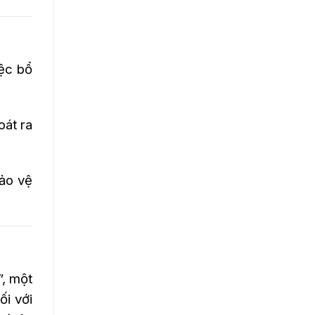
iệc bổ
oát ra
ảo vệ
”, một
ối với