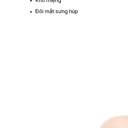
Khô miệng
Đôi mắt sưng húp