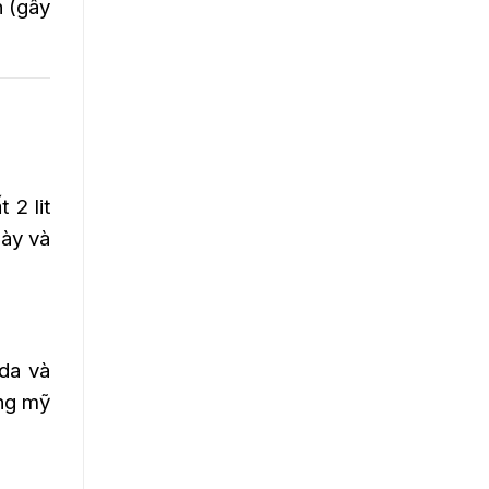
n (gây
 2 lit
gày và
da và
ong mỹ