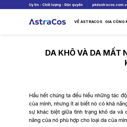
Skip
Uy tín - Chất lượng - Độc quyền
pkdastracos.com.
to
content
VỀ ASTRACOS
GIA CÔNG
DA KHÔ VÀ DA MẤT 
Hầu hết chúng ta đều hiểu những tác độ
của mình, nhưng ít ai biết nó có khả nă
sự khác biệt giữa tình trạng khô da v
năng của nó phù hợp cho loại da của mình