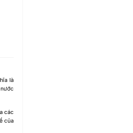
hĩa là
g nước
ủa các
hể của