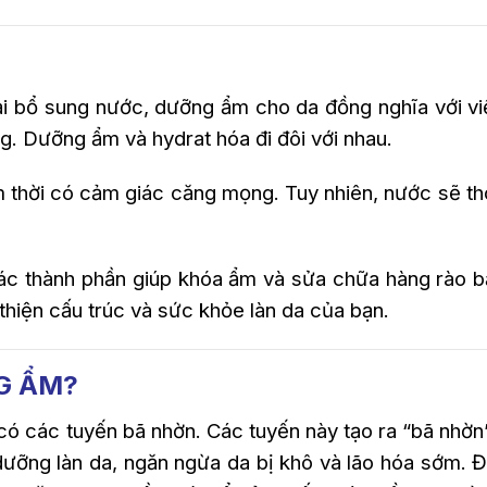
ải bổ sung nước, dưỡng ẩm cho da đồng nghĩa với v
. Dưỡng ẩm và hydrat hóa đi đôi với nhau.
 thời có cảm giác căng mọng. Tuy nhiên, nước sẽ th
ác thành phần giúp khóa ẩm và sửa chữa hàng rào b
thiện cấu trúc và sức khỏe làn da của bạn.
G ẨM?
 có các tuyến bã nhờn. Các tuyến này tạo ra “bã nhờn
 dưỡng làn da, ngăn ngừa da bị khô và lão hóa sớm. Đ