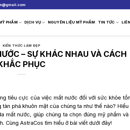
vn@gmail.com
 MỸ PHẨM
DỊCH VỤ
NGUYÊN LIỆU MỸ PHẨM
TIN TỨC
LIÊ
KIẾN THỨC LÀM ĐẸP
NƯỚC – SỰ KHÁC NHAU VÀ CÁCH
KHẮC PHỤC
ng tiêu cực của việc mất nước đối với sức khỏe tổ
ng tàn phá khuôn mặt của chúng ta như thế nào? Hiể
à da mất nước, giúp chúng ta chọn đúng mỹ phẩm và
. Cùng AstraCos tìm hiểu ở bài viết dưới đây!