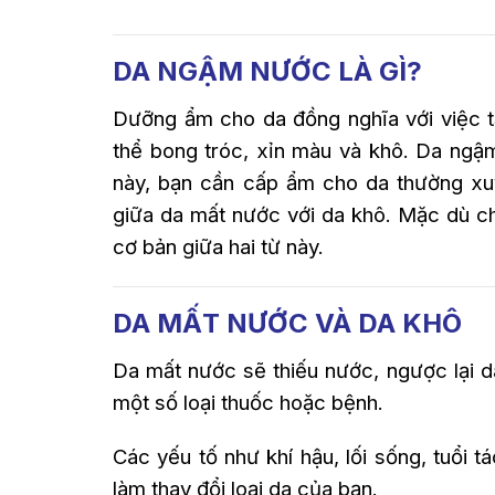
DA NGẬM NƯỚC LÀ GÌ?
Dưỡng ẩm cho da đồng nghĩa với việc t
thể bong tróc, xỉn màu và khô. Da ngậ
này, bạn cần cấp ẩm cho da thường xu
giữa da mất nước với da khô. Mặc dù c
cơ bản giữa hai từ này.
DA MẤT NƯỚC VÀ DA KHÔ
Da mất nước sẽ thiếu nước, ngược lại d
một số loại thuốc hoặc bệnh.
Các yếu tố như khí hậu, lối sống, tuổi
làm thay đổi loại da của bạn.